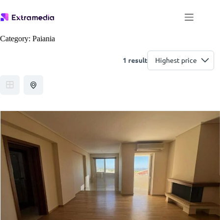
Μετάβαση
στο
περιεχόμενο
Category:
Paiania
1 result