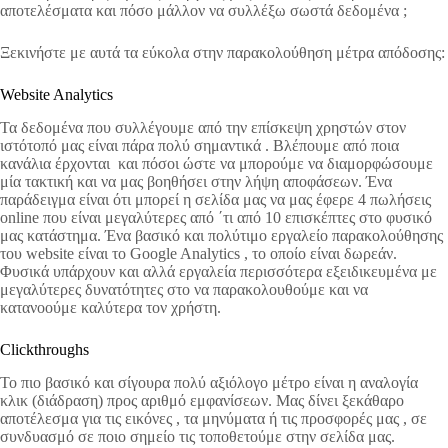
αποτελέσματα και πόσο μάλλον να συλλέξω σωστά δεδομένα ;
Ξεκινήστε με αυτά τα εύκολα στην παρακολούθηση μέτρα απόδοσης:
Website Analytics
Τα δεδομένα που συλλέγουμε από την επίσκεψη χρηστών στον
ιστότοπό μας είναι πάρα πολύ σημαντικά . Βλέπουμε από ποια
κανάλια έρχονται και πόσοι ώστε να μπορούμε να διαμορφώσουμε
μία τακτική και να μας βοηθήσει στην λήψη αποφάσεων. Ένα
παράδειγμα είναι ότι μπορεί η σελίδα μας να μας έφερε 4 πωλήσεις
online που είναι μεγαλύτερες από ΄τι από 10 επισκέπτες στο φυσικό
μας κατάστημα. Ένα βασικό και πολύτιμο εργαλείο παρακολούθησης
του website είναι το Google Analytics , το οποίο είναι δωρεάν.
Φυσικά υπάρχουν και αλλά εργαλεία περισσότερα εξειδικευμένα με
μεγαλύτερες δυνατότητες στο να παρακολουθούμε και να
κατανοούμε καλύτερα τον χρήστη.
Clickthroughs
Το πιο βασικό και σίγουρα πολύ αξιόλογο μέτρο είναι η αναλογία
κλικ (διάδραση) προς αριθμό εμφανίσεων. Μας δίνει ξεκάθαρο
αποτέλεσμα για τις εικόνες , τα μηνύματα ή τις προσφορές μας , σε
συνδυασμό σε ποιο σημείο τις τοποθετούμε στην σελίδα μας.