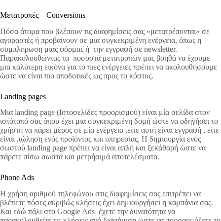
Μετατροπές – Conversions
Πόσα άτομα που βλέπουν τις διαφημίσεις σας «μετατρέπονται» σε
αγοραστές ή προβαίνουν σε μια συγκεκριμένη ενέργεια, όπως η
συμπλήρωση μιας φόρμας ή την εγγραφή σε newsletter.
Παρακολουθώντας τα ποσοστά μετατροπών μας βοηθά να έχουμε
μια καλύτερη εικόνα για το πιες ενέργειες πρέπει να ακολουθήσουμε
ώστε να είναι πιο αποδοτικές ως προς το κόστος.
Landing pages
Μια landing page (Ιστοσελίδες προορισμού) είναι μία σελίδα στον
ιστότοπό σας όπου έχει μια συγκεκριμένη δομή ώστε να οδηγήσει το
χρήστη να πάρει μέρος σε μία ενέργεια ,είτε αυτή είναι εγγραφή , είτε
είναι πώληση ενός προϊόντος και υπηρεσίας. Η δημιουργία ενός
σωστού landing page πρέπει να είναι απλή και ξεκάθαρή ώστε να
πάρετε πίσω σωστά και μετρήσιμά αποτελέσματα.
Phone Ads
Η χρήση αριθμού τηλεφώνου στις διαφημίσεις σας επιτρέπει να
βλέπετε πόσες ακριβώς κλήσεις έχει δημιουργήσει η καμπάνια σας.
Και εδώ πάλι στο Google Ads έχετε την δυνατότητα να
παρακολουθείτε τις κλήσεις ανά διαφήμιση ώστε να προσαρμόζετε το