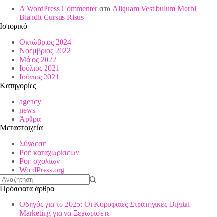
A WordPress Commenter
στο
Aliquam Vestibulum Morbi
Blandit Cursus Risus
Ιστορικό
Οκτώβριος 2024
Νοέμβριος 2022
Μάιος 2022
Ιούλιος 2021
Ιούνιος 2021
Kατηγορίες
agency
news
Άρθρα
Μεταστοιχεία
Σύνδεση
Ροή καταχωρίσεων
Ροή σχολίων
WordPress.org
No
Πρόσφατα άρθρα
results
Οδηγός για το 2025: Οι Κορυφαίες Στρατηγικές Digital
Marketing για να Ξεχωρίσετε