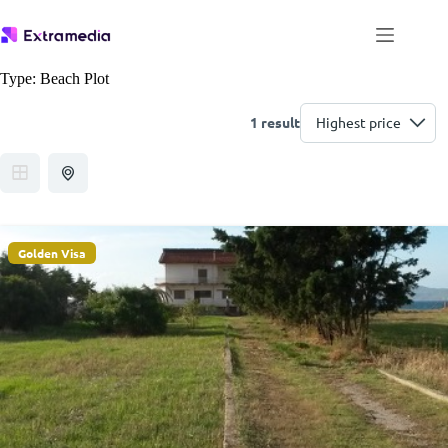
Μετάβαση
στο
περιεχόμενο
Type:
Beach Plot
1 result
Golden Visa