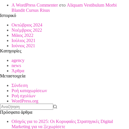
A WordPress Commenter
στο
Aliquam Vestibulum Morbi
Blandit Cursus Risus
Ιστορικό
Οκτώβριος 2024
Νοέμβριος 2022
Μάιος 2022
Ιούλιος 2021
Ιούνιος 2021
Kατηγορίες
agency
news
Άρθρα
Μεταστοιχεία
Σύνδεση
Ροή καταχωρίσεων
Ροή σχολίων
WordPress.org
No
Πρόσφατα άρθρα
results
Οδηγός για το 2025: Οι Κορυφαίες Στρατηγικές Digital
Marketing για να Ξεχωρίσετε