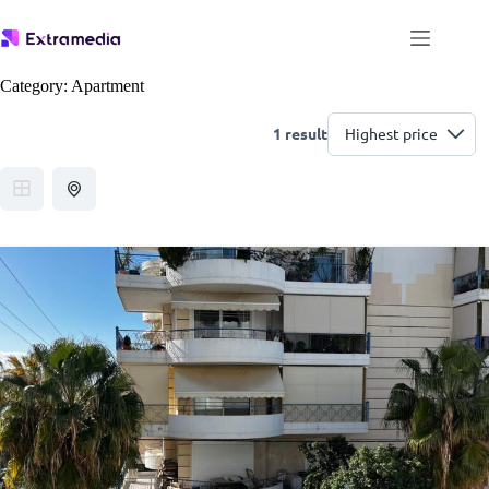
Μετάβαση
στο
περιεχόμενο
Category:
Apartment
1 result