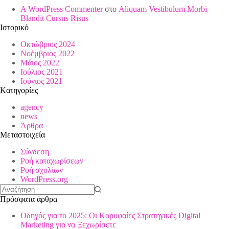
A WordPress Commenter
στο
Aliquam Vestibulum Morbi
Blandit Cursus Risus
Ιστορικό
Οκτώβριος 2024
Νοέμβριος 2022
Μάιος 2022
Ιούλιος 2021
Ιούνιος 2021
Kατηγορίες
agency
news
Άρθρα
Μεταστοιχεία
Σύνδεση
Ροή καταχωρίσεων
Ροή σχολίων
WordPress.org
No
Πρόσφατα άρθρα
results
Οδηγός για το 2025: Οι Κορυφαίες Στρατηγικές Digital
Marketing για να Ξεχωρίσετε