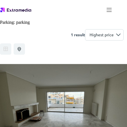
Μετάβαση
στο
περιεχόμενο
Parking:
parking
1 result