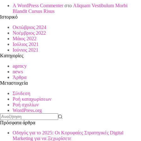
A WordPress Commenter
στο
Aliquam Vestibulum Morbi
Blandit Cursus Risus
Ιστορικό
Οκτώβριος 2024
Νοέμβριος 2022
Μάιος 2022
Ιούλιος 2021
Ιούνιος 2021
Kατηγορίες
agency
news
Άρθρα
Μεταστοιχεία
Σύνδεση
Ροή καταχωρίσεων
Ροή σχολίων
WordPress.org
No
Πρόσφατα άρθρα
results
Οδηγός για το 2025: Οι Κορυφαίες Στρατηγικές Digital
Marketing για να Ξεχωρίσετε